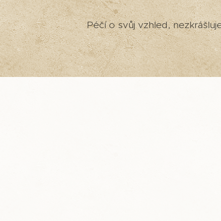
Péčí o svůj vzhled, nezkrášlu